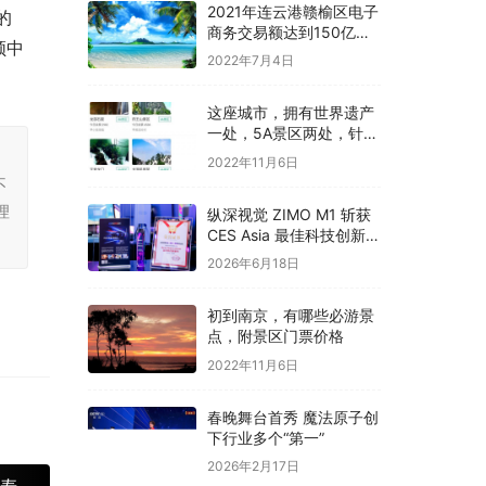
2021年连云港赣榆区电子
的
商务交易额达到150亿
领中
元，快递出口量达到1.08
2022年7月4日
亿件
这座城市，拥有世界遗产
一处，5A景区两处，针对
全国游客免费开放
，
2022年11月6日
不
理
纵深视觉 ZIMO M1 斩获
CES Asia 最佳科技创新奖
全栈自研开启光场 3D 大
2026年6月18日
众消费时代
初到南京，有哪些必游景
点，附景区门票价格
2022年11月6日
春晚舞台首秀 魔法原子创
下行业多个“第一”
2026年2月17日