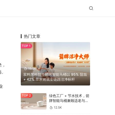
热门文章
垒，
15.5K
选、
双料黑科技！箭牌智能马桶以 95% 阻垢
。
+ 42% 节水铸就全链路洁净标杆
业
绿色工厂 + 节水技术，箭
牌智能马桶兼顾适老与环
保
12.5K