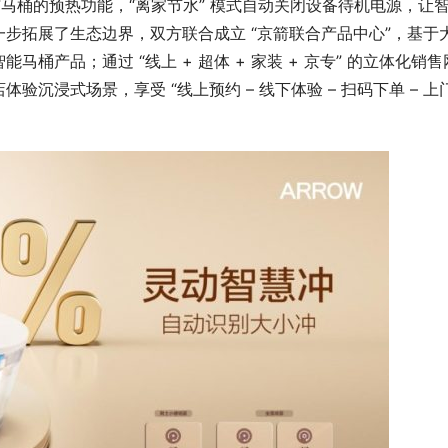
洒与马桶的预热功能，“离家节水” 模式自动关闭设备待机电源，让
步拓展了生态边界，双方联合成立 “京箭联合产品中心”，基于
桶产品；通过 “线上 + 超体 + 家装 + 京专” 的立体化销售
沉浸式场景，享受 “线上预约 – 线下体验 – 扫码下单 – 上