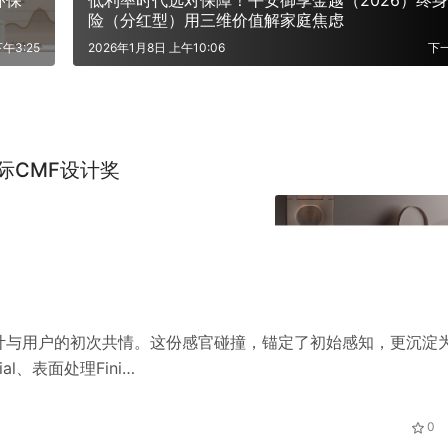
环保
低利率时代选对保障！平安御享金越（2026）终
险（分红型）用三维价值解家庭焦虑
午3:25
2026年1月8日 上午10:06
下
际CMF设计奖
计与用户的初次共情。这份感官碰撞，锚定了初始感知，更沉淀
al、表面处理Fini…
0