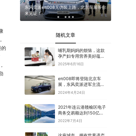
M7大定突
东风奕派eπ008无伪装上路，北京车展等你
会赚钱的“
来见证！
工商业储
康
随机文章
，
楼的
哺乳期妈妈的烦恼，这款
孕产妇专用营养美好蕴育
空
润康乳母营养包都接住了
2025年6月16日
，
勒
eπ008即将登陆北京车
展，东风奕派进军主流大
型SUV市场
2024年4月24日
2021年连云港赣榆区电子
商务交易额达到150亿
元，快递出口量达到1.08
2022年7月4日
亿件
这座城市，拥有世界遗产