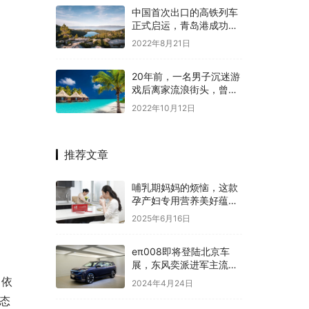
中国首次出口的高铁列车
正式启运，青岛港成功装
车通过海运发往印尼
2022年8月21日
20年前，一名男子沉迷游
戏后离家流浪街头，曾就
读某重点大学
2022年10月12日
推荐文章
哺乳期妈妈的烦恼，这款
孕产妇专用营养美好蕴育
润康乳母营养包都接住了
2025年6月16日
eπ008即将登陆北京车
展，东风奕派进军主流大
型SUV市场
。依
2024年4月24日
态