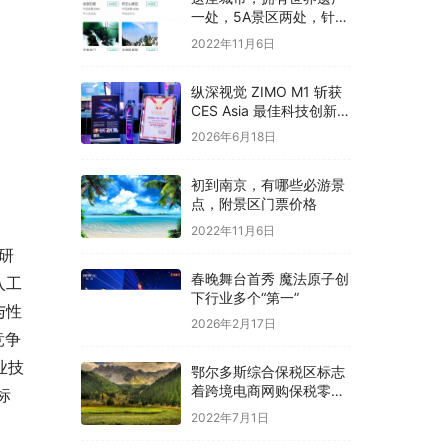
一处，5A景区两处，针对
全国游客免费开放
2022年11月6日
纵深视觉 ZIMO M1 斩获
CES Asia 最佳科技创新奖
全栈自研开启光场 3D 大
2026年6月18日
众消费时代
初到南京，有哪些必游景
点，附景区门票价格
2022年11月6日
研
春晚舞台首秀 魔法原子创
入工
下行业多个“第一”
与性
2026年2月17日
竞争
业技
鄂尔多斯综合保税区标志
着跨境电商网购保税零售
标
进口业务正式启动
2022年7月1日