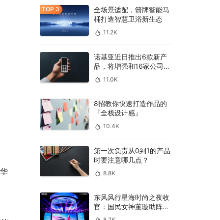
全场景适配，箭牌智能马
桶打造智慧卫浴新生态
11.2K
诺基亚近日推出6款新产
品，将增强和16家公司合
作，VR领域发力明显
11.0K
8招教你快速打造作品的
『全栈设计感』
10.4K
第一次负责从0到1的产品
时要注意哪几点？
入华
8.8K
东风风行星海时尚之夜收
官：国民女神董璇助阵，
多车齐发震撼全场！
8.7K