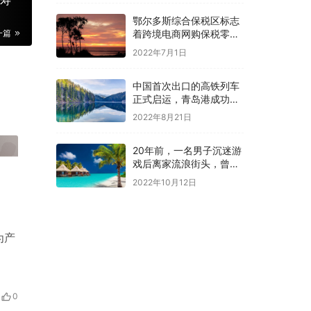
身寿
鄂尔多斯综合保税区标志
一篇
着跨境电商网购保税零售
进口业务正式启动
2022年7月1日
中国首次出口的高铁列车
正式启运，青岛港成功装
车通过海运发往印尼
2022年8月21日
20年前，一名男子沉迷游
戏后离家流浪街头，曾就
读某重点大学
2022年10月12日
为产
0