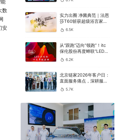
智能
大数
实力出圈 净菌典范｜法恩
网
莎T60斩获超级浴言家年
度好产品奖
门安
6.5K
从“跟跑”迈向“领跑”！itc
保伦股份再度蝉联“LED小
间距十大卓越品牌”
6.2K
北京链家2026年客户日：
直面服务痛点，深耕服务
本质
5.7K