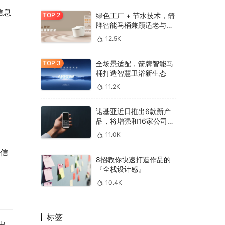
信息
绿色工厂 + 节水技术，箭
牌智能马桶兼顾适老与环
保
12.5K
全场景适配，箭牌智能马
桶打造智慧卫浴新生态
11.2K
诺基亚近日推出6款新产
品，将增强和16家公司合
作，VR领域发力明显
11.0K
的信
8招教你快速打造作品的
『全栈设计感』
10.4K
标签