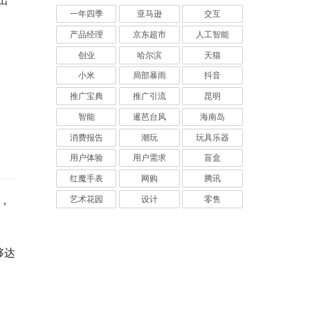
出
一年四季
亚马逊
交互
产品经理
京东超市
人工智能
创业
哈尔滨
天猫
小米
局部暴雨
抖音
推广宝典
推广引流
昆明
智能
暹芭台风
海南岛
消费报告
潮玩
玩具乐器
用户体验
用户需求
盲盒
红魔手表
网购
腾讯
，
艺术花园
设计
零售
够达