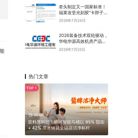
牵头制定又一国家标准！
福莱攻坚光刻胶“卡脖子”
难题
2026年7月24日
2026装备技术双轮驱动，
华电华源高效机房产品力
解析
2026年7月22日
能
热门文章
15.5K
双料黑科技！箭牌智能马桶以 95% 阻垢
+ 42% 节水铸就全链路洁净标杆