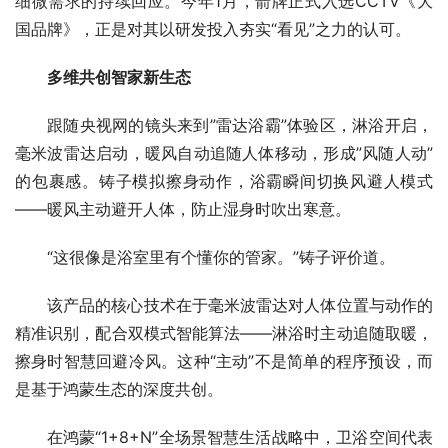
细微需求的持续回应。今年1月，箭牌正式入选CCTV《大
国品牌》，正是对其以研发投入夯实“看见”之力的认可。
多维共创智家新生态
跟随央视网的镜头来到”雷达浴霸”体验区，淋浴开启，
毫米波雷达启动，暖风自动追随人体移动，形成”风随人动”
的包裹感。铸子模拟擦身动作，浴霸瞬间切换风避人模式
——暖风主动避开人体，防止湿身时吹出寒意。
“这很像是浴室里有个懂你的管家。”铸子评价道。
该产品的核心技术在于毫米波雷达对人体位置与动作的
精准识别，配合双模式智能算法——淋浴时主动追随取暖，
擦身时智慧回避冷风。这种“主动”不是简单的程序预设，而
是基于鸿蒙生态的深度共创。
在鸿蒙“1+8+N”全场景智慧生活战略中，卫浴空间代表