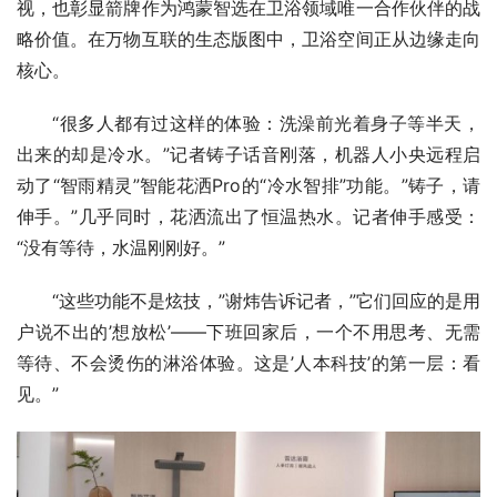
视，也彰显箭牌作为鸿蒙智选在卫浴领域唯一合作伙伴的战
略价值。在万物互联的生态版图中，卫浴空间正从边缘走向
核心。
“很多人都有过这样的体验：洗澡前光着身子等半天，
出来的却是冷水。”记者铸子话音刚落，机器人小央远程启
动了“智雨精灵”智能花洒Pro的“冷水智排”功能。”铸子，请
伸手。”几乎同时，花洒流出了恒温热水。记者伸手感受：
“没有等待，水温刚刚好。”
“这些功能不是炫技，”谢炜告诉记者，”它们回应的是用
户说不出的’想放松’——下班回家后，一个不用思考、无需
等待、不会烫伤的淋浴体验。这是’人本科技’的第一层：看
见。”