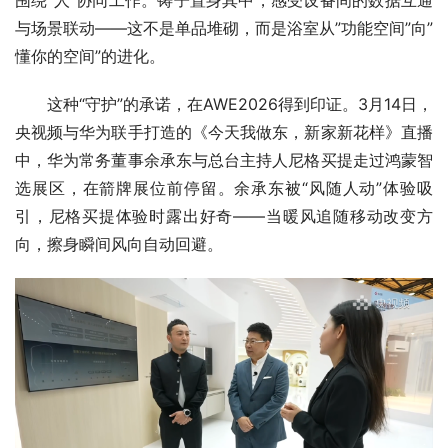
围绕“人”协同工作。铸子置身其中，感受设备间的数据互通
与场景联动——这不是单品堆砌，而是浴室从”功能空间”向”
懂你的空间”的进化。
这种“守护”的承诺，在AWE2026得到印证。3月14日，
央视频与华为联手打造的《今天我做东，新家新花样》直播
中，华为常务董事余承东与总台主持人尼格买提走过鸿蒙智
选展区，在箭牌展位前停留。余承东被“风随人动”体验吸
引，尼格买提体验时露出好奇——当暖风追随移动改变方
向，擦身瞬间风向自动回避。