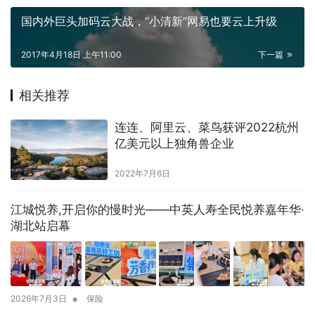
国内外巨头加码云大战，“小清新”网易也要云上升级
2017年4月18日 上午11:00
下一篇
相关推荐
连连、阿里云、菜鸟获评2022杭州
亿美元以上独角兽企业
2022年7月6日
江城悦养,开启你的慢时光——中英人寿全民悦养嘉年华·
湖北站启幕
•
2026年7月3日
保险