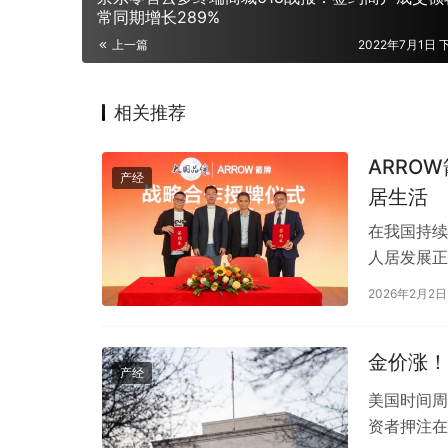
常同期增长289%
上一篇
2022年7月1日 下
相关推荐
ARRO
产经
居生活
在我国持续
人居发展正
足基础需求
2026年2月2日
金价涨！
产经
美国时间周
资者押注在