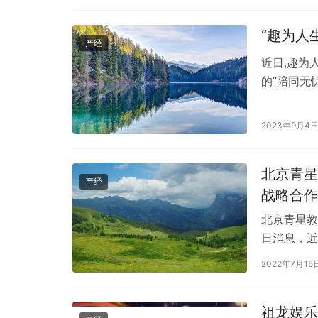
“趣为人
产经
近日,趣为
的“陪同无
订直达模式
2023年9月4
北京青星
产经
战略合作
北京青星教
日消息，近
战略合作。
2022年7月15
祖龙娱乐