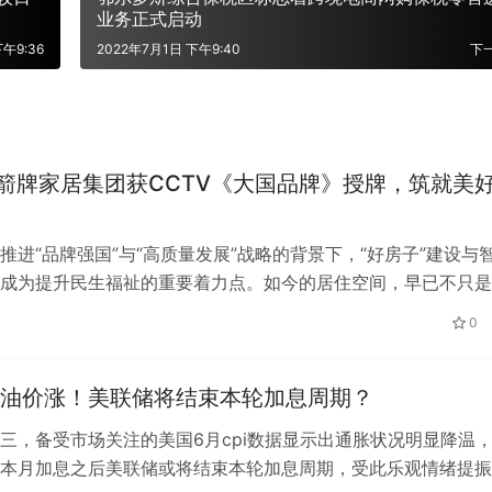
业务正式启动
午9:36
2022年7月1日 下午9:40
下
W箭牌家居集团获CCTV《大国品牌》授牌，筑就美
推进“品牌强国”与“高质量发展”战略的背景下，“好房子”建设与
成为提升民生福祉的重要着力点。如今的居住空间，早已不只是
的功能载体，更被赋予健康防…
0
油价涨！美联储将结束本轮加息周期？
三，备受市场关注的美国6月cpi数据显示出通胀状况明显降温
本月加息之后美联储或将结束本轮加息周期，受此乐观情绪提振