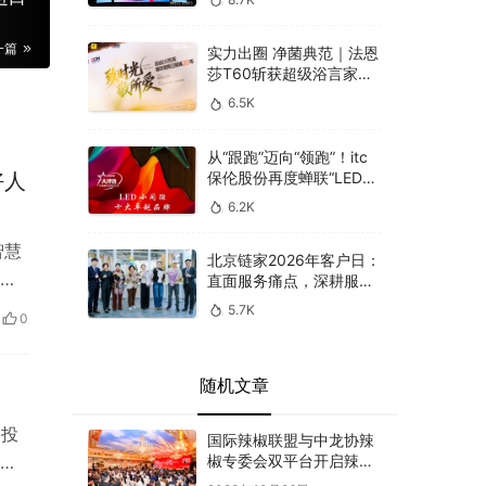
一篇
实力出圈 净菌典范｜法恩
莎T60斩获超级浴言家年
度好产品奖
6.5K
从“跟跑”迈向“领跑”！itc
保伦股份再度蝉联“LED小
好人
间距十大卓越品牌”
6.2K
智慧
北京链家2026年客户日：
满
直面服务痛点，深耕服务
本质
5.7K
0
随机文章
，投
国际辣椒联盟与中龙协辣
，
椒专委会双平台开启辣椒
新视野