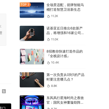
全场景适配，箭牌智能马
桶打造智慧卫浴新生态
11.2K
，
不
诺基亚近日推出6款新产
品，将增强和16家公司合
理
作，VR领域发力明显
11.0K
8招教你快速打造作品的
『全栈设计感』
10.4K
第一次负责从0到1的产品
时要注意哪几点？
8.8K
东风风行星海时尚之夜收
官：国民女神董璇助阵，
多车齐发震撼全场！
进口
8.7K