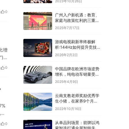
2023年10月26日
0
广州入户新机遇：教育、
家庭与政策红利的三重赋
能
2025年7月17日
润
游戏电视刷新率终极解
析:144Hz如何提升竞技水
比增
平
2026年2月2日
)
0
中国品牌在欧洲市场逆势
增长，纯电动车销量受关
税影响
2025年4月9日
，
云南支教老师奖励优秀学
生小猪，在家养9个月后
7%
卖了4000元：我也很为
2022年10月16日
孩子高兴
况。
从单品到场景：箭牌以鸿
0
蒙智选打通全屋智能关键