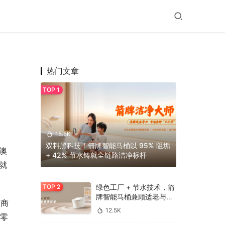
热门文章
15.5K
双料黑科技！箭牌智能马桶以 95% 阻垢
澳
+ 42% 节水铸就全链路洁净标杆
就
绿色工厂 + 节水技术，箭
牌智能马桶兼顾适老与环
家商
保
12.5K
升零