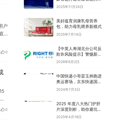
一环，智能花洒浴霸实现
2025年11月24日
体验闭环
美好蕴育润康乳母营养
用户
包，助力母乳喂养新模式
直
2025年7月14日
【中英人寿湖北分公司反
0
欺诈风险提示】警惕新型
骗局,筑牢安全防线
2026年6月2日
成
中国快递小哥栾玉帅跑进
奥运赛场，京东快递国际
推专属服务，丢一件、赔
2024年7月3日
5
十倍最高赔百万！
成
2025 年度八大热门护肝
片深度剖析，助你避坑选
0
优
2025年4月18日