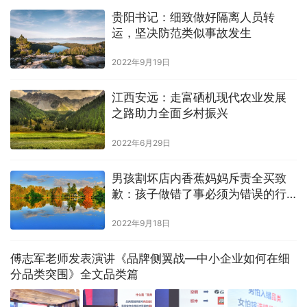
贵阳书记：细致做好隔离人员转
运，坚决防范类似事故发生
2022年9月19日
江西安远：走富硒机现代农业发展
之路助力全面乡村振兴
2022年6月29日
男孩割坏店内香蕉妈妈斥责全买致
歉：孩子做错了事必须为错误的行
为付出代价
2022年9月18日
傅志军老师发表演讲《品牌侧翼战—中小企业如何在细
分品类突围》全文品类篇