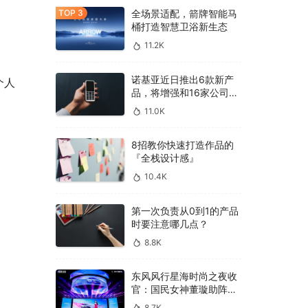
全场景适配，箭牌智能马
桶打造智慧卫浴新生态
11.2K
诺基亚近日推出6款新产
个人
品，将增强和16家公司合
作，VR领域发力明显
11.0K
8招教你快速打造作品的
『全栈设计感』
10.4K
第一次负责从0到1的产品
时要注意哪几点？
8.8K
东风风行星海时尚之夜收
官：国民女神董璇助阵，
多车齐发震撼全场！
8.7K