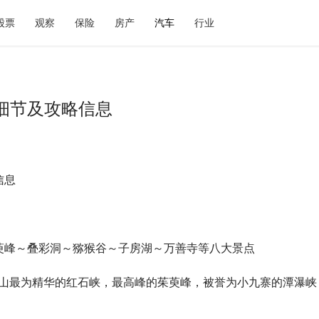
股票
观察
保险
房产
汽车
行业
细节及攻略信息
信息
萸峰～叠彩洞～猕猴谷～子房湖～万善寺等八大景点
台山最为精华的红石峡，最高峰的茱萸峰，被誉为小九寨的潭瀑峡