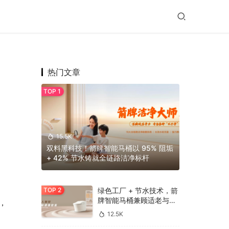
热门文章
15.5K
双料黑科技！箭牌智能马桶以 95% 阻垢
+ 42% 节水铸就全链路洁净标杆
绿色工厂 + 节水技术，箭
牌智能马桶兼顾适老与环
，
保
12.5K