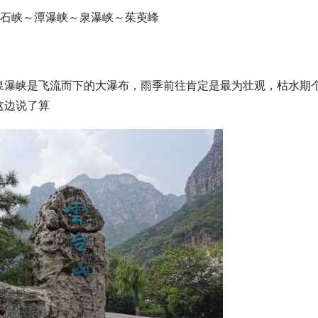
红石峡～潭瀑峡～泉瀑峡～茱萸峰
泉瀑峡是飞流而下的大瀑布，雨季前往肯定是最为壮观，枯水期
这边说了算