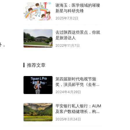
谢海玉：医学领域的璀璨
新星与科研先锋
2025年7月2日
去过陕西这些景点，你就
是旅游达人
外，
2022年11月7日
推荐文章
第四届新时代电视节颁
奖，演员郝平凭《去有风
的地方》获最具魅力演员
2024年4月29日
奖
平安银行私人银行：AUM
及客户数稳健增长，构建
以客户为中心的产品服务
2025年3月24日
体系