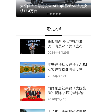
加息或接
大空间大智慧超安全 AITO问界新M7大定突
东风奕派e
破17.4万台
来见证！
随机文章
第四届新时代电视节颁
奖，演员郝平凭《去有风
的地方》获最具魅力演员
2024年4月29日
奖
平安银行私人银行：AUM
及客户数稳健增长，构建
以客户为中心的产品服务
2025年3月24日
体系
箭牌家居获央视《大国品
牌》授牌 以匠心精神诠释
“大国人居”内涵
2026年3月20日
上半年，湖南邮政管理局