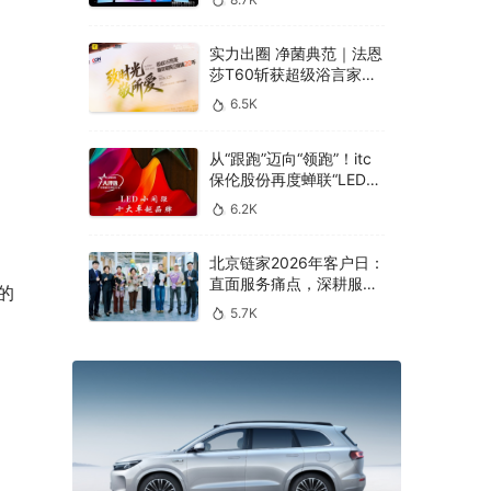
实力出圈 净菌典范｜法恩
莎T60斩获超级浴言家年
度好产品奖
6.5K
从“跟跑”迈向“领跑”！itc
保伦股份再度蝉联“LED小
间距十大卓越品牌”
6.2K
北京链家2026年客户日：
直面服务痛点，深耕服务
的
本质
5.7K