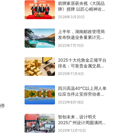
箭牌家居获央视《大国品
牌》授牌 以匠心精神诠释
“大国人居”内涵
2026年3月20日
上半年，湖南邮政管理局
发布快递业务量累计完成
10.3亿件，同比增长
2022年7月15日
21.37%
2025十大伦敦金正规平台
排名：可靠贵金属交易平
台的优选指南
2025年11月4日
四川高温40℃以上用人单
位应当停止安排劳动者从
事户外露天作业
2022年8月18日
，停
智创未来，设计明天
2025广州设计周圆满闭
幕，46万观展人次再创新
2025年12月10日
高