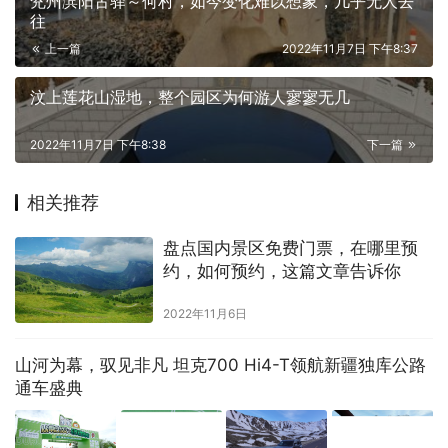
兖州滨阳古驿～何村，如今变化难以想象，几乎无人去
往
上一篇
2022年11月7日 下午8:37
汶上莲花山湿地，整个园区为何游人寥寥无几
2022年11月7日 下午8:38
下一篇
相关推荐
盘点国内景区免费门票，在哪里预
约，如何预约，这篇文章告诉你
2022年11月6日
山河为幕，驭见非凡 坦克700 Hi4-T领航新疆独库公路
通车盛典