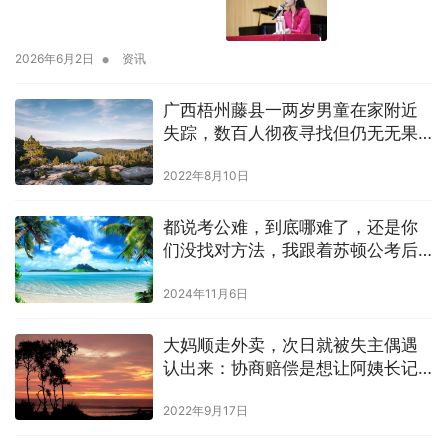
•
2026年6月2日
资讯
广西梧州藤县一两岁男童在家附近
失踪，数百人彻夜寻找但仍无无果
｜藤县两岁男童失踪
2022年8月10日
都说考公难，到底哪难了，还是你
们没找对方法，我跟着苏顿公考后
直接笔面第一上岸
2024年11月6日
大妈顺走外卖，次日就被失主偶遇
认出来：协商赔偿是想让阿姨长记
性
2022年9月17日