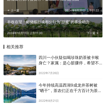
上一篇
2024年9月20日 上午11:22
丰收在望！邮储银行成都分行为“甜蜜”的事业助力
2024年10月11日 上午11:30
下一篇
相关推荐
四川一小伙疑似喝珍珠奶茶被卡喉
身亡？家属：是心脏骤停，希望不
要再炒作了
2022年7月26日
今年持续高温西湖9成龙井茶树被
“晒干”，茶农们正在千方百计为茶树
补水
2022年8月21日