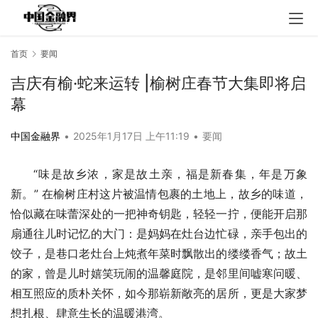
首页
要闻
吉庆有榆·蛇来运转 |榆树庄春节大集即将启
幕
中国金融界
•
2025年1月17日 上午11:19
•
要闻
“味是故乡浓，家是故土亲，福是新春集，年是万象
新。” 在榆树庄村这片被温情包裹的土地上，故乡的味道，
恰似藏在味蕾深处的一把神奇钥匙，轻轻一拧，便能开启那
扇通往儿时记忆的大门：是妈妈在灶台边忙碌，亲手包出的
饺子，是巷口老灶台上炖煮年菜时飘散出的缕缕香气；故土
的家，曾是儿时嬉笑玩闹的温馨庭院，是邻里间嘘寒问暖、
相互照应的质朴关怀，如今那崭新敞亮的居所，更是大家梦
想扎根、肆意生长的温暖港湾。