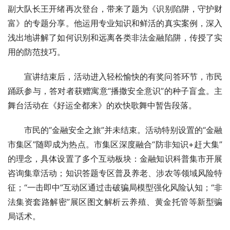
副大队长王开绪再次登台，带来了题为《识别陷阱，守护财
富》的专题分享。他运用专业知识和鲜活的真实案例，深入
浅出地讲解了如何识别和远离各类非法金融陷阱，传授了实
用的防范技巧。
宣讲结束后，活动进入轻松愉快的有奖问答环节，市民
踊跃参与，答对者获赠寓意“播撒安全意识”的种子盲盒。主
舞台活动在《好运全都来》的欢快歌舞中暂告段落。
市民的“金融安全之旅”并未结束。活动特别设置的“金融
市集区”随即成为热点。市集区深度融合“防非知识+赶大集”
的理念，具体设置了多个互动板块：金融知识科普集市开展
咨询集章活动；知识答题专区普及养老、涉农等领域风险特
征；“一击即中”互动区通过击破骗局模型强化风险认知；“非
法集资套路解密”展区图文解析云养殖、黄金托管等新型骗
局话术。