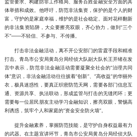
监管要求、构建防非工作格局、服务百姓金融安全方面的具
体举措和成效。他呼吁，防范非法集资，保护的是个人的财
富，守护的是家庭幸福，维护的是社会稳定。面对花样翻新
的非法集资陷阱，大众要擦亮双眼，齐心协力，做到“三个
不”——不轻信、不参与、不传播。
打击非法金融活动，离不开公安部门的雷霆手段和精准
打击。青岛市公安局黄岛分局经侦大队副大队长王开绪在发
言中表示，防范非法金融活动需要凝聚全社会的“治理共同
体”意识，非法金融活动往往披着“创新”、“高收益”的华丽外
衣，极具迷惑性，要真正织密防范天网，需要各部门信息互
通、资源共享、执法联动，形成监管与打击的无缝闭环；更
需要每一位居民朋友主动学习金融知识，擦亮双眼，警惕高
利诱惑，筑牢个人和家庭的“资金安全防火墙”。
提升金融素养，掌握防范技能，是守护自身权益最有力
的武器。在主题宣讲环节，青岛市公安局黄岛分局经侦大队