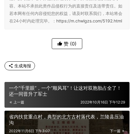
容。本站不承担此类作品侵权行为的直接责任及连带责任。如
若本网有任何内容侵犯您的权益，请及时联系我们，本站将会
在24小时内处理完毕。：
https://m.chwlgzs.com/5192.html
赞
(0)
生成海报
一个“千里眼”，一个“顺风耳”！让这对双胞胎占全了！
还一同晋升了军士
上一篇
2022年10月16日 下午12:29
省内扶贫重点村，典型的北方古村落代表，兰陵县压油
沟
2022年11月6日 下午3:07
下一篇