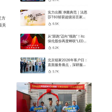
实力出圈 净菌典范｜法恩
莎T60斩获超级浴言家年
足方
度好产品奖
6.5K
着关
从“跟跑”迈向“领跑”！itc
保伦股份再度蝉联“LED小
间距十大卓越品牌”
6.2K
北京链家2026年客户日：
直面服务痛点，深耕服务
本质
5.7K