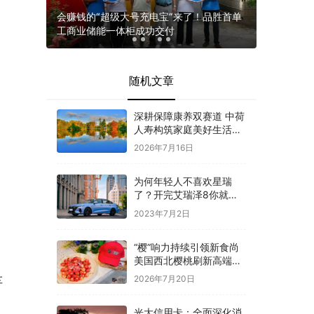
车展等你
会赚钱的“超级大号充电宝”来了！品胜首单
国际经济
工商业储能一体柜成功交付
谋全球发
随机文章
深耕保障康养双赛道 中荷
人寿构筑家庭美好生活新
图景
2026年7月16日
为何年轻人不喜欢星瑞
了？开完艾瑞泽8你就能
得到标准答案
2023年7月2日
“樱”响力持续引领新食尚
美国西北樱桃刷新高端水
果消费标杆
车
2026年7月20日
光大信用卡：全面深化消