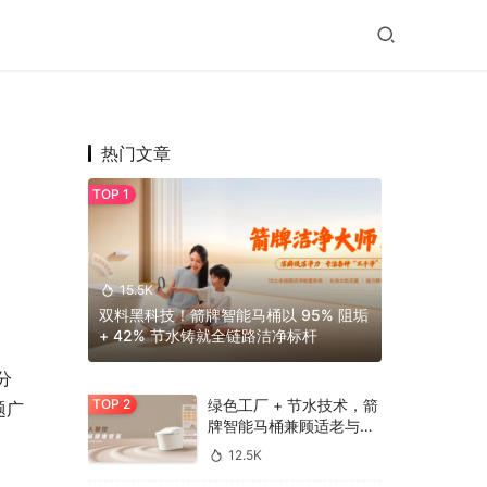
热门文章
15.5K
双料黑科技！箭牌智能马桶以 95% 阻垢
+ 42% 节水铸就全链路洁净标杆
分
绿色工厂 + 节水技术，箭
题广
牌智能马桶兼顾适老与环
保
12.5K