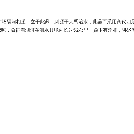
广场隔河相望，立于此鼎，则源于大禹治水，此鼎而采用商代四
重52吨，象征着泗河在泗水县境内长达52公里，鼎下有浮雕，讲述
慧超安全 AITO问界新M7大定突