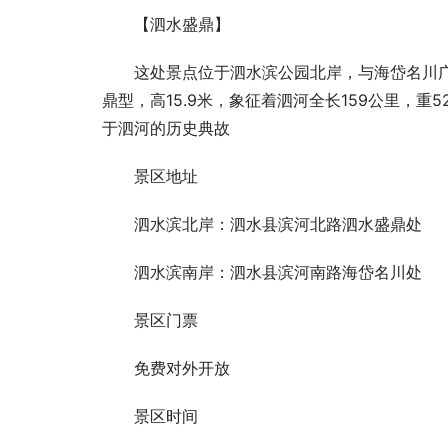
【泗水盛鼎】
这处景点位于泗水滨公园北岸，与海岱名川
鼎型，高15.9米，象征着泗河全长159公里，
于泗河的历史典故
景区地址
泗水滨北岸：泗水县滨河北路泗水盛鼎处
泗水滨南岸：泗水县滨河南路海岱名川处
景区门票
美国通胀大幅降温 市场重燃美联储加息或接
大空间大智
近尾声的希望
破17.4万台
免费对外开放
景区时间