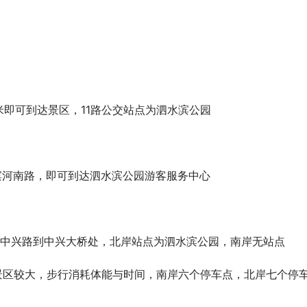
东风奕派eπ008无伪装上路，北京
来见证！
百米即可到达景区，11路公交站点为泗水滨公园
滨河南路，即可到达泗水滨公园游客服务中心
走中兴路到中兴大桥处，北岸站点为泗水滨公园，南岸无站点
景区较大，步行消耗体能与时间，南岸六个停车点，北岸七个停