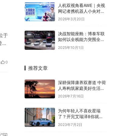
人机双视角看AWE｜央视
网记者携机器人小央对话
箭牌，见证智浴破局之道
2026年3月20日
决战智能座舱：博泰车联
位于
如何以全栈能力突围全球
曾经
市场
2025年10月1日
0
推荐文章
深耕保障康养双赛道 中荷
人寿构筑家庭美好生活新
图景
2026年7月16日
为何年轻人不喜欢星瑞
了？开完艾瑞泽8你就能
得到标准答案
2023年7月2日
“闪