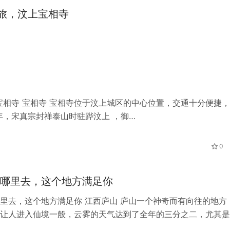
旅，汶上宝相寺
相寺 宝相寺 宝相寺位于汶上城区的中心位置，交通十分便捷
，宋真宗封禅泰山时驻跸汶上 ，御…
0
哪里去，这个地方满足你
里去，这个地方满足你 江西庐山 庐山一个神奇而有向往的地方
让人进入仙境一般，云雾的天气达到了全年的三分之二，尤其是
间云雾缭绕，好似仙境一般，尤其…