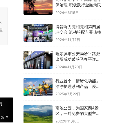
保治理 积极践行金融为民
2024年6月5日
，
不
博音听力亮相亮相第四届
理
老交会 流动验配车受热捧
2024年11月7日
哈尔滨市公安局哈平路派
出所成功破获马春平诈骗
案件后续
2024年11月20日
行业首个「情绪化功能」
洁净护理系列产品：爱舒
柔|FlowSmile用微笑洁净
2025年7月22日
生活
为
南池公园，为国家四A景
区，一处免费的大型主题
一篇
公园
2022年11月6日