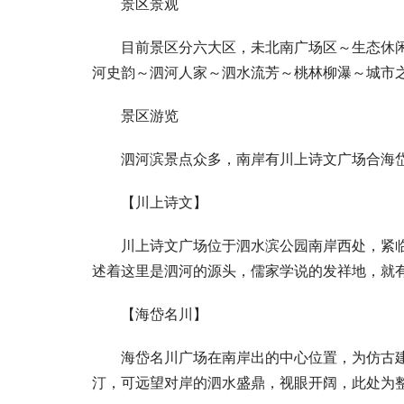
景区景观
目前景区分六大区，未北南广场区～生态休
河史韵～泗河人家～泗水流芳～桃林柳瀑～城市
景区游览
泗河滨景点众多，南岸有川上诗文广场合海
【川上诗文】
川上诗文广场位于泗水滨公园南岸西处，紧
述着这里是泗河的源头，儒家学说的发祥地，就
【海岱名川】
海岱名川广场在南岸出的中心位置，为仿古
汀，可远望对岸的泗水盛鼎，视眼开阔，此处为