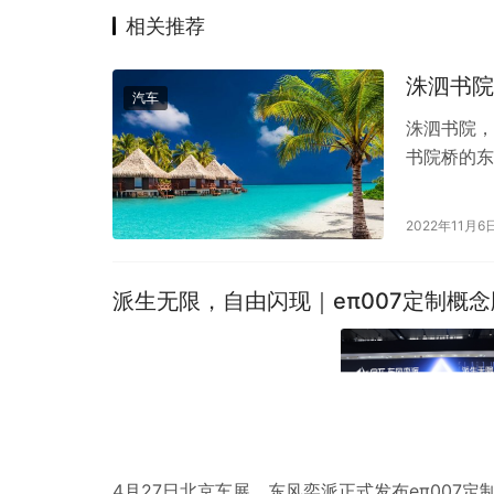
相关推荐
洙泗书院
汽车
洙泗书院，
书院桥的东
是孔子修书
2022年11月6
派生无限，自由闪现｜eπ007定制概
4月27日北京车展，东风奕派正式发布eπ007定