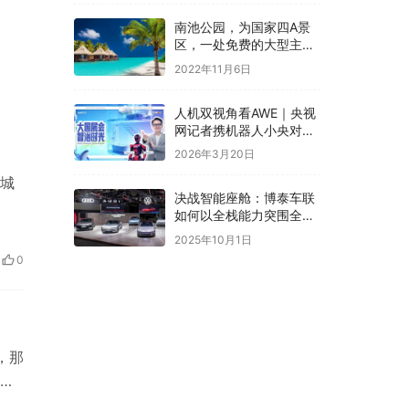
南池公园，为国家四A景
区，一处免费的大型主题
公园
2022年11月6日
人机双视角看AWE｜央视
网记者携机器人小央对话
箭牌，见证智浴破局之道
2026年3月20日
，城
决战智能座舱：博泰车联
如何以全栈能力突围全球
市场
2025年10月1日
0
，那
雨