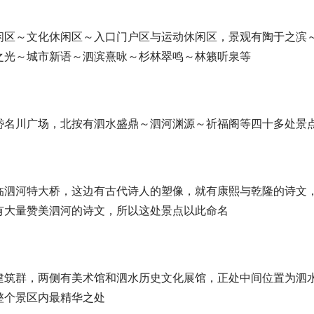
闲区～文化休闲区～入口门户区与运动休闲区，景观有陶于之滨
之光～城市新语～泗滨熹咏～杉林翠鸣～林籁听泉等
岱名川广场，北按有泗水盛鼎～泗河渊源～祈福阁等四十多处景
临泗河特大桥，这边有古代诗人的塑像，就有康熙与乾隆的诗文
有大量赞美泗河的诗文，所以这处景点以此命名
建筑群，两侧有美术馆和泗水历史文化展馆，正处中间位置为泗
整个景区内最精华之处