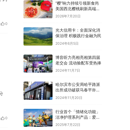
“樱”响力持续引领新食尚
美国西北樱桃刷新高端水
果消费标杆
2026年7月20日
0
光大信用卡：全面深化消
保治理 积极践行金融为民
2024年6月5日
博音听力亮相亮相第四届
老交会 流动验配车受热捧
2024年11月7日
哈尔滨市公安局哈平路派
出所成功破获马春平诈骗
分
案件后续
2024年11月20日
行业首个「情绪化功能」
洁净护理系列产品：爱舒
0
柔|FlowSmile用微笑洁净
2025年7月22日
生活