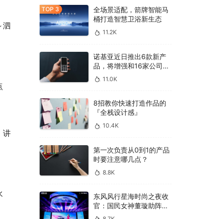
全场景适配，箭牌智能马
桶打造智慧卫浴新生态
～泗
11.2K
诺基亚近日推出6款新产
品，将增强和16家公司合
作，VR领域发力明显
11.0K
点
8招教你快速打造作品的
『全栈设计感』
10.4K
，讲
第一次负责从0到1的产品
时要注意哪几点？
8.8K
水
东风风行星海时尚之夜收
官：国民女神董璇助阵，
多车齐发震撼全场！
8.7K