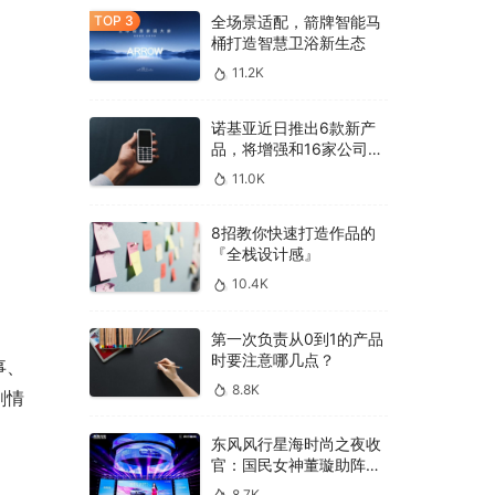
全场景适配，箭牌智能马
桶打造智慧卫浴新生态
11.2K
诺基亚近日推出6款新产
品，将增强和16家公司合
作，VR领域发力明显
11.0K
8招教你快速打造作品的
『全栈设计感』
10.4K
第一次负责从0到1的产品
时要注意哪几点？
事、
8.8K
剧情
东风风行星海时尚之夜收
官：国民女神董璇助阵，
多车齐发震撼全场！
8.7K