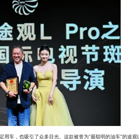
慧超安全 AITO问界新M7大定突
指定用车，也吸引了众多目光。这款被誉为“最聪明的油车”的途观L