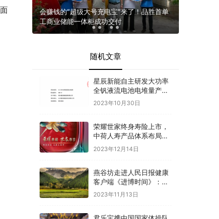
方面
车展等你
会赚钱的“超级大号充电宝”来了！品胜首单
国际经济
工商业储能一体柜成功交付
谋全球发
随机文章
星辰新能自主研发大功率
全钒液流电池电堆量产下
线 通过中国电科院认证测
2023年10月30日
试
荣耀世家终身寿险上市，
中荷人寿产品体系布局优
势渐显
2023年12月14日
燕谷坊走进人民日报健康
客户端《进博时间》：共
话全谷物高质量发展
2023年11月13日
君乐宝携中国国家体操队