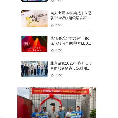
实力出圈 净菌典范｜法恩
莎T60斩获超级浴言家年
度好产品奖
6.5K
从“跟跑”迈向“领跑”！itc
保伦股份再度蝉联“LED小
间距十大卓越品牌”
6.2K
北京链家2026年客户日：
直面服务痛点，深耕服务
本质
5.7K
 