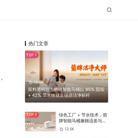
热门文章
，
15.5K
双料黑科技！箭牌智能马桶以 95% 阻垢
+ 42% 节水铸就全链路洁净标杆
绿色工厂 + 节水技术，箭
牌智能马桶兼顾适老与环
保
12.5K