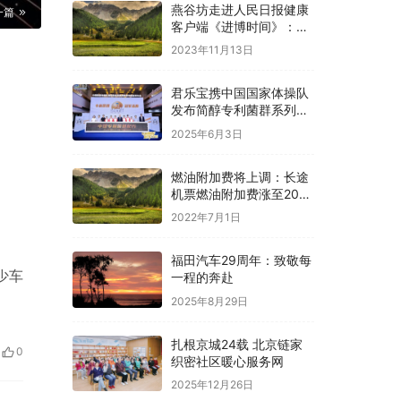
燕谷坊走进人民日报健康
一篇
客户端《进博时间》：共
话全谷物高质量发展
2023年11月13日
君乐宝携中国国家体操队
发布简醇专利菌群系列新
品
2025年6月3日
燃油附加费将上调：长途
机票燃油附加费涨至200
元
2022年7月1日
福田汽车29周年：致敬每
少车
一程的奔赴
2025年8月29日
扎根京城24载 北京链家
0
织密社区暖心服务网
2025年12月26日