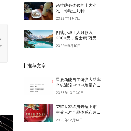
来拉萨必体验的十大小
吃，你吃过几种
2022年11月7日
，
四线小城工人月收入
9000元，富士康“万元抢
不
人”你会考虑去工厂工作吗
2022年8月19日
理
推荐文章
星辰新能自主研发大功率
全钒液流电池电堆量产下
线 通过中国电科院认证测
2023年10月30日
试
荣耀世家终身寿险上市，
中荷人寿产品体系布局优
势渐显
2023年12月14日
交