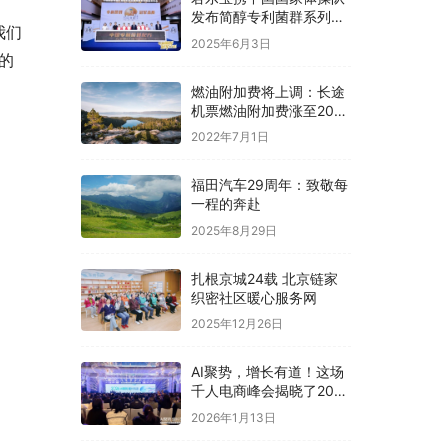
发布简醇专利菌群系列新
我们
品
2025年6月3日
的
燃油附加费将上调：长途
机票燃油附加费涨至200
元
2022年7月1日
福田汽车29周年：致敬每
一程的奔赴
2025年8月29日
扎根京城24载 北京链家
织密社区暖心服务网
2025年12月26日
AI聚势，增长有道！这场
千人电商峰会揭晓了2026
电商确定性路径
2026年1月13日