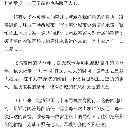
赴的意义，点亮了前路也温暖了人心。
还有更多不被看见的奔赴，就藏在我们熟悉的身边：凌
晨街角，环卫车唤醒城市，守护着让城市更清洁的承诺；繁
忙的工地上，准时送达的建材，承载着家人对新居的期待；
破晓前的农贸市场，洒着汗水搬运的果蔬，是千家万户一日
三餐……
北汽福田的２９年，是无数卡车司机默默奋斗的２９
年。镜头记录下“每一程”真实、动人的瞬间，是希望让更多
人看见：在平凡中奔波的他们，不仅有担起生活重负的勇
气、星夜兼程的坚守，也有赤诚的梦想和无言的大爱。
２９年来，北汽福田与卡车司机并肩同行。这份跨越山
河、历经时间淬炼的信任，源于每一次出发时的安心、每一
次抵达的喜悦。致敬每一位货运路上的同行者，他们把平凡
的运输路，走成了照亮他人、温暖社会的不凡征途。