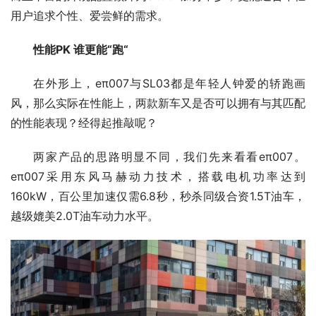
用户追求个性、爱尝鲜的需求。
性能
PK 
谁更能“跑“
在外形上，eπ007与SL03都是年轻人钟爱的轿跑画
风，那么实际在性能上，两款新车又是否可以拥有与其匹配
的性能表现？经得起推敲呢？
两家产品的思路明显不同，我们先来看看eπ007。
eπ007采用东风马赫动力技术，搭载电机功率达到
160kW，百公里加速仅需6.8秒，秒杀同级合资1.5T油车，
越级媲美2.0T油车动力水平。