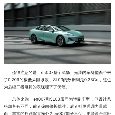
值得注意的是，eπ007整个流畅、光滑的车身型面带来
了0.209的极低风阻系数，SL03的数据则是0.23Cd，这也
为后续二者电耗的表现埋下了伏笔。
总体来说，eπ007和SL03虽同为轿跑车型，但设计风
格却各有不同，前者偏向修长优雅，后者则更强调力量感，
而且丰富的外观配置额外为eπ007加分不少，更能迎合年轻