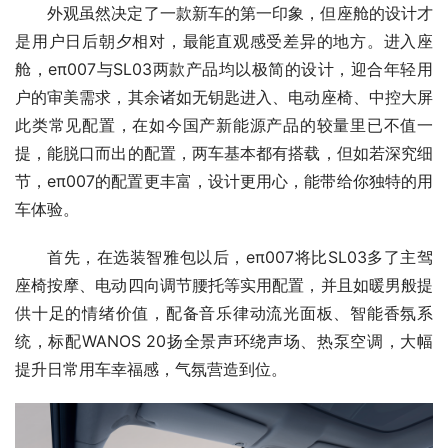
外观虽然决定了一款新车的第一印象，但座舱的设计才
是用户日后朝夕相对，最能直观感受差异的地方。进入座
舱，eπ007与SL03两款产品均以极简的设计，迎合年轻用
户的审美需求，其余诸如无钥匙进入、电动座椅、中控大屏
此类常见配置，在如今国产新能源产品的较量里已不值一
提，能脱口而出的配置，两车基本都有搭载，但如若深究细
节，eπ007的配置更丰富，设计更用心，能带给你独特的用
车体验。
首先，在选装智雅包以后，eπ007将比SL03多了主驾
座椅按摩、电动四向调节腰托等实用配置，并且如暖男般提
供十足的情绪价值，配备音乐律动流光面板、智能香氛系
统，标配WANOS 20扬全景声环绕声场、热泵空调，大幅
提升日常用车幸福感，气氛营造到位。