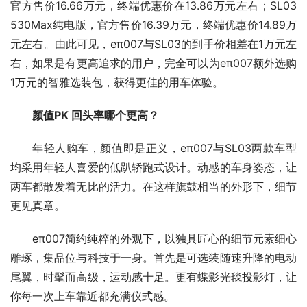
官方售价16.66万元，终端优惠价在13.86万元左右；SL03 
530Max纯电版，官方售价16.39万元，终端优惠价14.89万
元左右。由此可见，eπ007与SL03的到手价相差在1万元左
右，如果是有更高追求的用户，完全可以为eπ007额外选购
1万元的智雅选装包，获得更佳的用车体验。
颜值
PK 
回头率哪个更高？
年轻人购车，颜值即是正义，eπ007与SL03两款车型
均采用年轻人喜爱的低趴轿跑式设计。动感的车身姿态，让
两车都散发着无比的活力。在这样旗鼓相当的外形下，细节
更见真章。
eπ007简约纯粹的外观下，以独具匠心的细节元素细心
雕琢，集品位与科技于一身。首先是可选装随速升降的电动
尾翼，时髦而高级，运动感十足。更有蝶影光毯投影灯，让
你每一次上车靠近都充满仪式感。