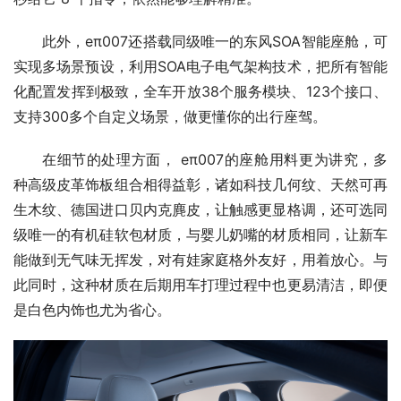
此外，eπ007还搭载同级唯一的东风SOA智能座舱，可
实现多场景预设，利用SOA电子电气架构技术，把所有智能
化配置发挥到极致，全车开放38个服务模块、123个接口、
支持300多个自定义场景，做更懂你的出行座驾。
在细节的处理方面， eπ007的座舱用料更为讲究，多
种高级皮革饰板组合相得益彰，诸如科技几何纹、天然可再
生木纹、德国进口贝内克麂皮，让触感更显格调，还可选同
级唯一的有机硅软包材质，与婴儿奶嘴的材质相同，让新车
能做到无气味无挥发，对有娃家庭格外友好，用着放心。与
此同时，这种材质在后期用车打理过程中也更易清洁，即便
是白色内饰也尤为省心。