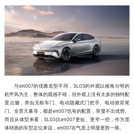
与eπ007的优雅造型不同，SL03的外观以棱角分明的
机甲风为主，整体的观感不错，但外观上没有太多的独特配
置点缀，类似无框车门、电动隐藏式门把手、电动掀背尾
门、全景天幕等，都是eπ007也有的配置，突显不出优势。
而且从体型来看，SL03比eπ007更短、更窄一些，作为宽
体轿跑的车型定位来说，eπ007在气质上明显更胜一筹。