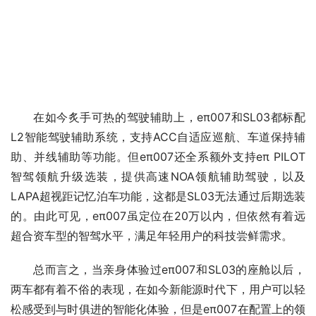
在如今炙手可热的驾驶辅助上，eπ007和SL03都标配
L2智能驾驶辅助系统，支持ACC自适应巡航、车道保持辅
助、并线辅助等功能。但eπ007还全系额外支持eπ PILOT
智驾领航升级选装，提供高速NOA领航辅助驾驶，以及
LAPA超视距记忆泊车功能，这都是SL03无法通过后期选装
的。由此可见，eπ007虽定位在20万以内，但依然有着远
超合资车型的智驾水平，满足年轻用户的科技尝鲜需求。
总而言之，当亲身体验过eπ007和SL03的座舱以后，
两车都有着不俗的表现，在如今新能源时代下，用户可以轻
松感受到与时俱进的智能化体验，但是eπ007在配置上的领